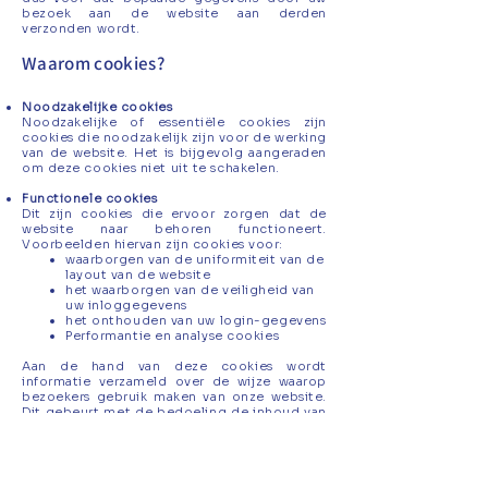
bezoek aan de website aan derden
verzonden wordt.
Waarom cookies?
Noodzakelijke cookies
Noodzakelijke of essentiële cookies zijn
cookies die noodzakelijk zijn voor de werking
van de website. Het is bijgevolg aangeraden
om deze cookies niet uit te schakelen.
Functionele cookies
Dit zijn cookies die ervoor zorgen dat de
website naar behoren functioneert.
Voorbeelden hiervan zijn cookies voor:
waarborgen van de uniformiteit van de
layout van de website
het waarborgen van de veiligheid van
uw inloggegevens
het onthouden van uw login-gegevens
Performantie en analyse cookies
Aan de hand van deze cookies wordt
informatie verzameld over de wijze waarop
bezoekers gebruik maken van onze website.
Dit gebeurt met de bedoeling de inhoud van
onze websites te verbeteren, verder aan te
passen aan de wensen van de bezoekers en
om het gebruiksgemak van onze websites te
vergroten. Zoals bijvoorbeeld google