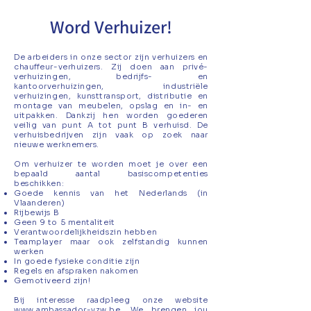
Word Verhuizer!
De arbeiders in onze sector zijn verhuizers en
chauffeur-verhuizers. Zij doen aan privé-
verhuizingen, bedrijfs- en
kantoorverhuizingen, industriële
verhuizingen, kunsttransport, distributie en
montage van meubelen, opslag en in- en
uitpakken. Dankzij hen worden goederen
veilig van punt A tot punt B verhuisd. De
verhuisbedrijven zijn vaak op zoek naar
nieuwe werknemers.
Om verhuizer te worden moet je over een
bepaald aantal basiscompetenties
beschikken:
Goede kennis van het Nederlands (in
Vlaanderen)
Rijbewijs B
Geen 9 to 5 mentaliteit
Verantwoordelijkheidszin hebben
Teamplayer maar ook zelfstandig kunnen
werken
In goede fysieke conditie zijn
Regels en afspraken nakomen
Gemotiveerd zijn!
Bij interesse raadpleeg onze website
www.ambassador-vzw.be
. We brengen jou