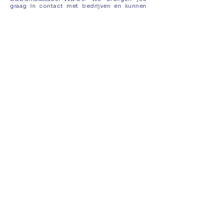
graag in contact met bedrijven en kunnen
jou verder begeleiden met ons ruim
aanbod
aan opleidingen
.