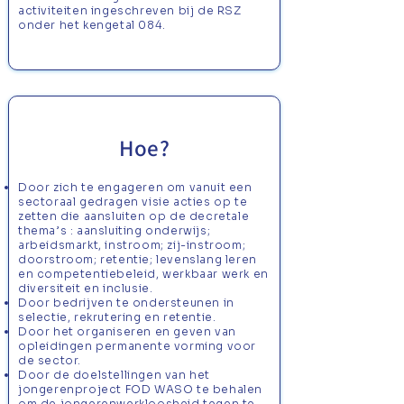
activiteiten ingeschreven bij de RSZ
onder het kengetal 084.
Hoe?
Door zich te engageren om vanuit een
sectoraal gedragen visie acties op te
zetten die aansluiten op de decretale
thema’s : aansluiting onderwijs;
arbeidsmarkt, instroom; zij-instroom;
doorstroom; retentie; levenslang leren
en competentiebeleid, werkbaar werk en
diversiteit en inclusie.
Door bedrijven te ondersteunen in
selectie, rekrutering en retentie.
Door het organiseren en geven van
opleidingen permanente vorming voor
de sector.
Door de doelstellingen van het
jongerenproject FOD WASO te behalen
om de jongerenwerkloosheid tegen te